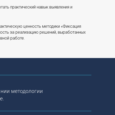
отать практический навык выявления и
практическую ценность методики «Фиксация
нность за реализацию решений, выработанных
вной работе.
ании методологии
е.