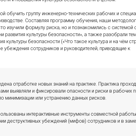
бой обучить группу инженерно-технических рабочих и специ
изводстве. Составляя программу обучения, наши методоло
сто изучили формулу риска, но и познакомились с системой 
и развития культуры безопасности», а также разобрали тем
 культуры безопасности («Что такое культура и на чём ст
ые убеждения сотрудников и руководителей, приводящие к
едена отработке новых знаний на практике. Практика прохо
ами выявляли и фиксировали опасности и риски в рабочих п
по минимизации или устранению данных рисков.
пользованы интерактивные инструменты совместной работы 
нии деструктивных убеждений (мифов) сотрудников и в зам