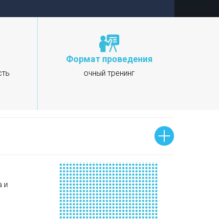
Формат проведения
сть
очный тренинг
 и